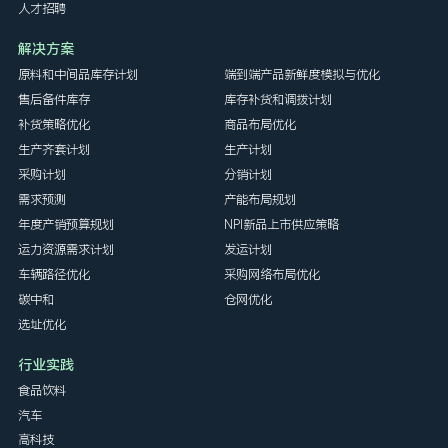
人才招聘
解决方案
原料和中间品库存计划
端到端产品新鲜度模拟与优化
售后备件库存
库存补货和调拨计划
补货策略优化
商品布局优化
生产齐套计划
生产计划
采购计划
分销计划
需求预测
产能布局规划
年度产销预算规划
NPI新品上市供应策略
运力资源需求计划
发运计划
车辆路径优化
采购网络布局优化
碳中和
仓网优化
选址优化
行业实践
食品饮料
汽车
高科技