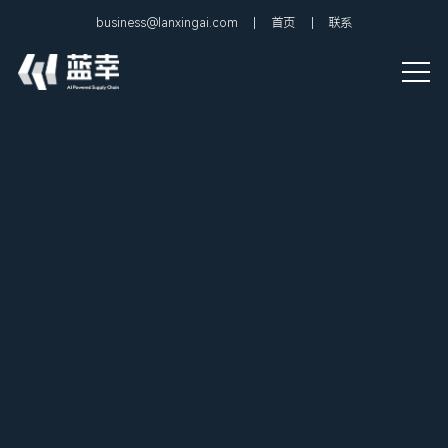
business@lanxingai.com
首页
联系