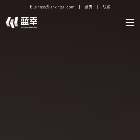
business@lanxingai.com
首页
联系