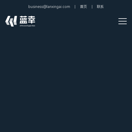
business@lanxingai.com
首页
联系