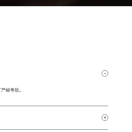
-
了严峻考验。
+