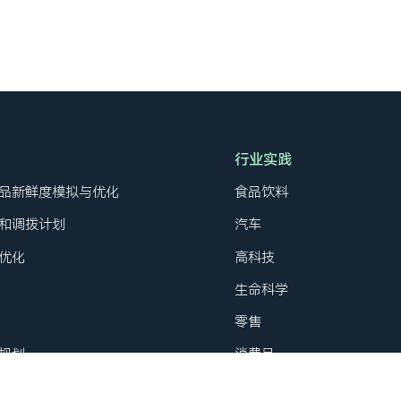
行业实践
品新鲜度模拟与优化
食品饮料
和调拨计划
汽车
优化
高科技
生命科学
零售
规划
消费品
品上市供应策略
第三方物流