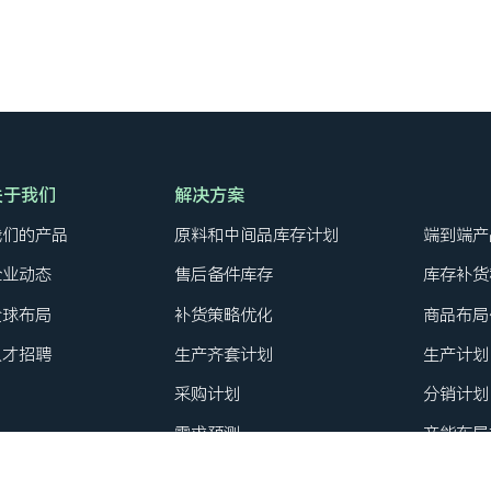
关于我们
解决方案
我们的产品
原料和中间品库存计划
端到端产
企业动态
售后备件库存
库存补货
全球布局
补货策略优化
商品布局
人才招聘
生产齐套计划
生产计划
采购计划
分销计划
需求预测
产能布局
年度产销预算规划
NPI新