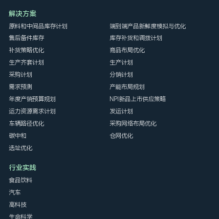
解决方案
原料和中间品库存计划
端到端产品新鲜度模拟与优化
售后备件库存
库存补货和调拨计划
补货策略优化
商品布局优化
生产齐套计划
生产计划
采购计划
分销计划
需求预测
产能布局规划
年度产销预算规划
NPI新品上市供应策略
运力资源需求计划
发运计划
车辆路径优化
采购网络布局优化
碳中和
仓网优化
选址优化
行业实践
食品饮料
汽车
高科技
生命科学